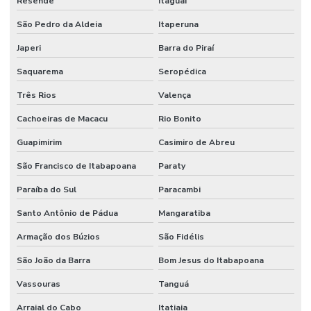
Resende
Itaguaí
São Pedro da Aldeia
Itaperuna
Japeri
Barra do Piraí
Saquarema
Seropédica
Três Rios
Valença
Cachoeiras de Macacu
Rio Bonito
Guapimirim
Casimiro de Abreu
São Francisco de Itabapoana
Paraty
Paraíba do Sul
Paracambi
Santo Antônio de Pádua
Mangaratiba
Armação dos Búzios
São Fidélis
São João da Barra
Bom Jesus do Itabapoana
Vassouras
Tanguá
Arraial do Cabo
Itatiaia