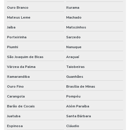
Ouro Branco
Iturama
Mateus Leme
Machado
Jaíba
Matozinhos
Porteirinha
Sarzedo
Piumhi
Nanuque
São Joaquim de Bicas
Araçuaí
Várzea da Palma
Taiobeiras
Itamarandiba
Guanhães
Ouro Fino
Brasília de Minas
Carangola
Pompéu
Barão de Cocais
Além Paraíba
Juatuba
Santa Bárbara
Espinosa
Cláudio