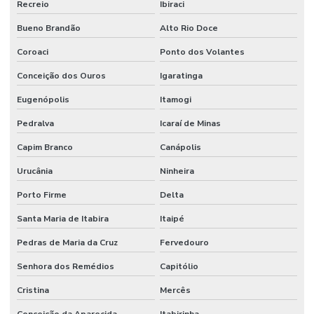
Recreio
Ibiraci
Bueno Brandão
Alto Rio Doce
Coroaci
Ponto dos Volantes
Conceição dos Ouros
Igaratinga
Eugenópolis
Itamogi
Pedralva
Icaraí de Minas
Capim Branco
Canápolis
Urucânia
Ninheira
Porto Firme
Delta
Santa Maria de Itabira
Itaipé
Pedras de Maria da Cruz
Fervedouro
Senhora dos Remédios
Capitólio
Cristina
Mercês
Conceição da Aparecida
Itabirinha