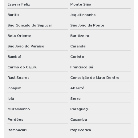
Espera Feliz
Monte Sião
Buritis
Jequitinhonha
São Gonçalo do Sapucaí
São João da Ponte
Belo Oriente
Buritizeiro
São João do Paraíso
Carandaí
Bambuí
Corinto
Carmo do Cajuru
Francisco Sá
Raul Soares
Conceição do Mato Dentro
Inhapim
Abaeté
Ibiá
Serro
Muzambinho
Paraguaçu
Perdões
Caxambu
Itambacuri
Itapecerica