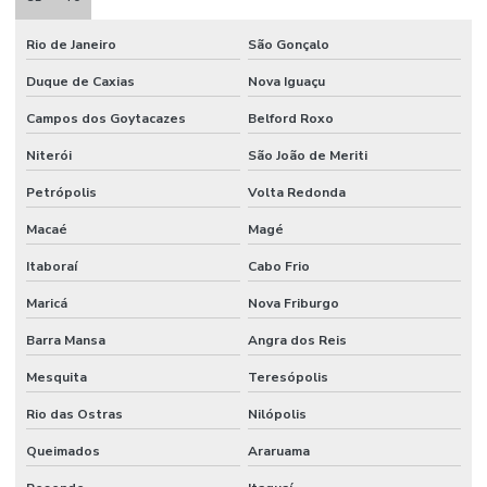
Rio de Janeiro
São Gonçalo
Duque de Caxias
Nova Iguaçu
Campos dos Goytacazes
Belford Roxo
Niterói
São João de Meriti
Petrópolis
Volta Redonda
Macaé
Magé
Itaboraí
Cabo Frio
Maricá
Nova Friburgo
Barra Mansa
Angra dos Reis
Mesquita
Teresópolis
Rio das Ostras
Nilópolis
Queimados
Araruama