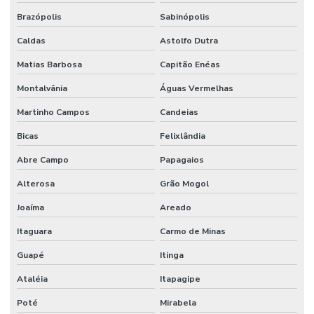
Brazópolis
Sabinópolis
Caldas
Astolfo Dutra
Matias Barbosa
Capitão Enéas
Montalvânia
Águas Vermelhas
Martinho Campos
Candeias
Bicas
Felixlândia
Abre Campo
Papagaios
Alterosa
Grão Mogol
Joaíma
Areado
Itaguara
Carmo de Minas
Guapé
Itinga
Ataléia
Itapagipe
Poté
Mirabela