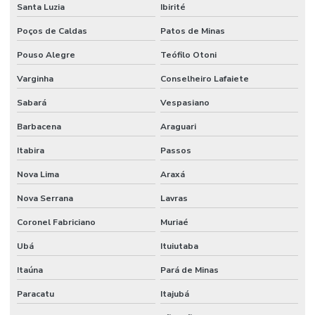
Santa Luzia
Ibirité
Poços de Caldas
Patos de Minas
Pouso Alegre
Teófilo Otoni
Varginha
Conselheiro Lafaiete
Sabará
Vespasiano
Barbacena
Araguari
Itabira
Passos
Nova Lima
Araxá
Nova Serrana
Lavras
Coronel Fabriciano
Muriaé
Ubá
Ituiutaba
Itaúna
Pará de Minas
Paracatu
Itajubá