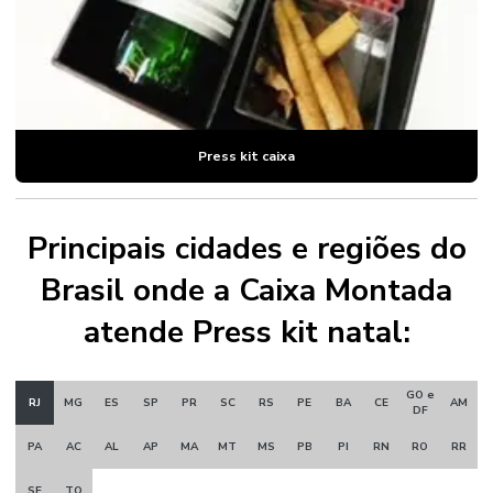
Press kit caixa
Principais cidades e regiões do
Brasil onde a Caixa Montada
atende Press kit natal:
GO e
RJ
MG
ES
SP
PR
SC
RS
PE
BA
CE
AM
DF
PA
AC
AL
AP
MA
MT
MS
PB
PI
RN
RO
RR
SE
TO