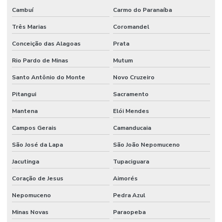
Cambuí
Carmo do Paranaíba
Três Marias
Coromandel
Conceição das Alagoas
Prata
Rio Pardo de Minas
Mutum
Santo Antônio do Monte
Novo Cruzeiro
Pitangui
Sacramento
Mantena
Elói Mendes
Campos Gerais
Camanducaia
São José da Lapa
São João Nepomuceno
Jacutinga
Tupaciguara
Coração de Jesus
Aimorés
Nepomuceno
Pedra Azul
Minas Novas
Paraopeba