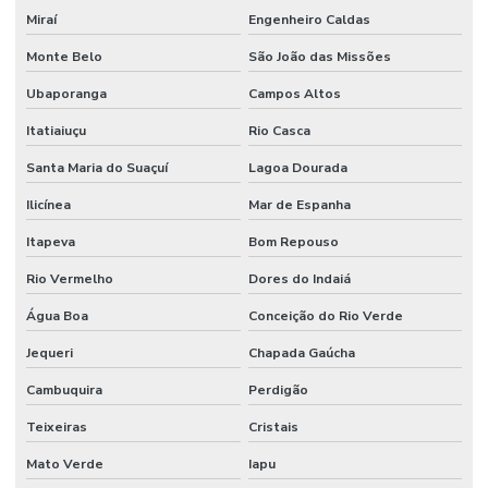
Miraí
Engenheiro Caldas
Monte Belo
São João das Missões
Ubaporanga
Campos Altos
Itatiaiuçu
Rio Casca
Santa Maria do Suaçuí
Lagoa Dourada
Ilicínea
Mar de Espanha
Itapeva
Bom Repouso
Rio Vermelho
Dores do Indaiá
Água Boa
Conceição do Rio Verde
Jequeri
Chapada Gaúcha
Cambuquira
Perdigão
Teixeiras
Cristais
Mato Verde
Iapu