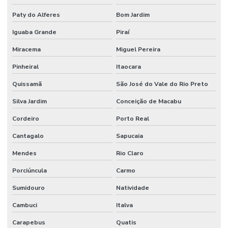
Paty do Alferes
Bom Jardim
Iguaba Grande
Piraí
Miracema
Miguel Pereira
Pinheiral
Itaocara
Quissamã
São José do Vale do Rio Preto
Silva Jardim
Conceição de Macabu
Cordeiro
Porto Real
Cantagalo
Sapucaia
Mendes
Rio Claro
Porciúncula
Carmo
Sumidouro
Natividade
Cambuci
Italva
Carapebus
Quatis