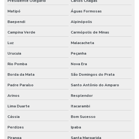
Presidente Olegário
Carlos Chagas
Matipó
Águas Formosas
Baependi
Alpinópolis
Campina Verde
Carmópolis de Minas
Luz
Malacacheta
Urucuia
Peçanha
Rio Pomba
Nova Era
Borda da Mata
São Domingos do Prata
Padre Paraíso
Santo Antônio do Amparo
Arinos
Resplendor
Lima Duarte
Itacarambi
Cássia
Bom Sucesso
Perdizes
Ipaba
Piranga
Santa Margarida