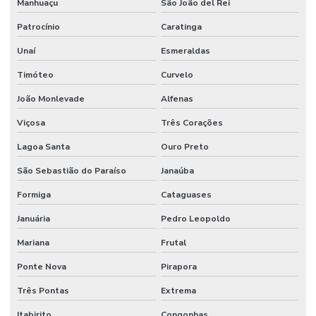
Manhuaçu
São João del Rei
Patrocínio
Caratinga
Unaí
Esmeraldas
Timóteo
Curvelo
João Monlevade
Alfenas
Viçosa
Três Corações
Lagoa Santa
Ouro Preto
São Sebastião do Paraíso
Janaúba
Formiga
Cataguases
Januária
Pedro Leopoldo
Mariana
Frutal
Ponte Nova
Pirapora
Três Pontas
Extrema
Itabirito
Congonhas