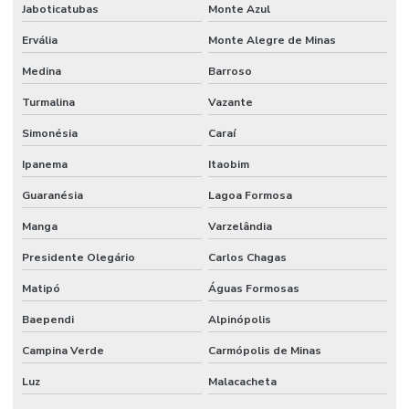
Jaboticatubas
Monte Azul
Ervália
Monte Alegre de Minas
Medina
Barroso
Turmalina
Vazante
Simonésia
Caraí
Ipanema
Itaobim
Guaranésia
Lagoa Formosa
Manga
Varzelândia
Presidente Olegário
Carlos Chagas
Matipó
Águas Formosas
Baependi
Alpinópolis
Campina Verde
Carmópolis de Minas
Luz
Malacacheta