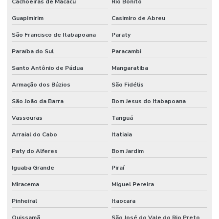
Cachoeiras de Macacu
Rio Bonito
Guapimirim
Casimiro de Abreu
São Francisco de Itabapoana
Paraty
Paraíba do Sul
Paracambi
Santo Antônio de Pádua
Mangaratiba
Armação dos Búzios
São Fidélis
São João da Barra
Bom Jesus do Itabapoana
Vassouras
Tanguá
Arraial do Cabo
Itatiaia
Paty do Alferes
Bom Jardim
Iguaba Grande
Piraí
Miracema
Miguel Pereira
Pinheiral
Itaocara
Quissamã
São José do Vale do Rio Preto