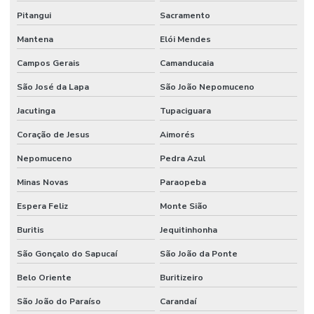
Pitangui
Sacramento
Mantena
Elói Mendes
Campos Gerais
Camanducaia
São José da Lapa
São João Nepomuceno
Jacutinga
Tupaciguara
Coração de Jesus
Aimorés
Nepomuceno
Pedra Azul
Minas Novas
Paraopeba
Espera Feliz
Monte Sião
Buritis
Jequitinhonha
São Gonçalo do Sapucaí
São João da Ponte
Belo Oriente
Buritizeiro
São João do Paraíso
Carandaí