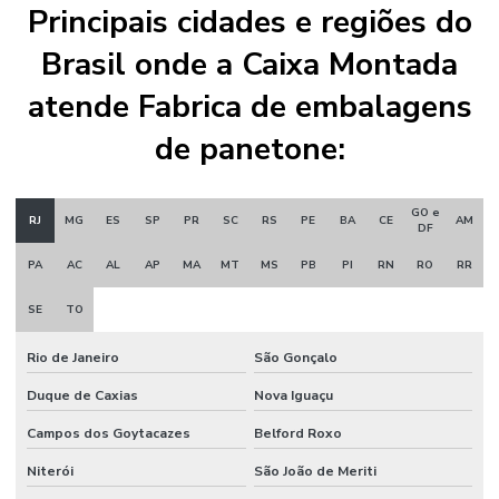
Principais cidades e regiões do
Brasil onde a Caixa Montada
atende Fabrica de embalagens
de panetone:
GO e
RJ
MG
ES
SP
PR
SC
RS
PE
BA
CE
AM
DF
PA
AC
AL
AP
MA
MT
MS
PB
PI
RN
RO
RR
SE
TO
Rio de Janeiro
São Gonçalo
Duque de Caxias
Nova Iguaçu
Campos dos Goytacazes
Belford Roxo
Niterói
São João de Meriti