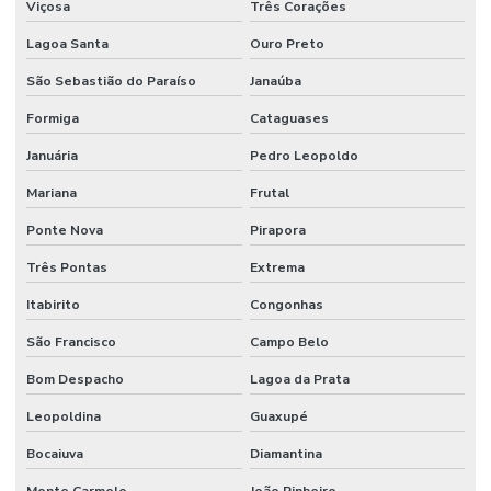
Viçosa
Três Corações
Lagoa Santa
Ouro Preto
São Sebastião do Paraíso
Janaúba
Formiga
Cataguases
Januária
Pedro Leopoldo
Mariana
Frutal
Ponte Nova
Pirapora
Três Pontas
Extrema
Itabirito
Congonhas
São Francisco
Campo Belo
Bom Despacho
Lagoa da Prata
Leopoldina
Guaxupé
Bocaiuva
Diamantina