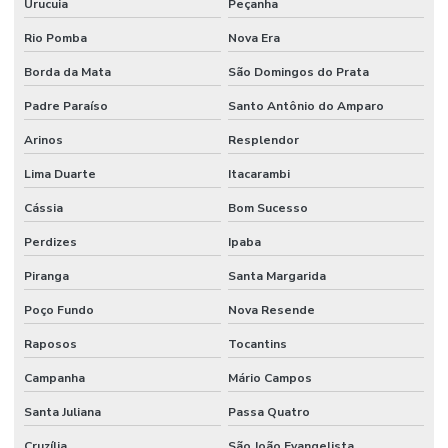
Urucuia
Peçanha
Rio Pomba
Nova Era
Borda da Mata
São Domingos do Prata
Padre Paraíso
Santo Antônio do Amparo
Arinos
Resplendor
Lima Duarte
Itacarambi
Cássia
Bom Sucesso
Perdizes
Ipaba
Piranga
Santa Margarida
Poço Fundo
Nova Resende
Raposos
Tocantins
Campanha
Mário Campos
Santa Juliana
Passa Quatro
Cruzília
São João Evangelista