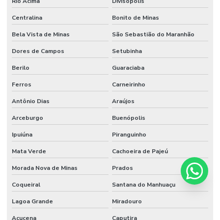
Rio Acima
Divisópolis
Centralina
Bonito de Minas
Bela Vista de Minas
São Sebastião do Maranhão
Dores de Campos
Setubinha
Berilo
Guaraciaba
Ferros
Carneirinho
Antônio Dias
Araújos
Arceburgo
Buenópolis
Ipuiúna
Piranguinho
Mata Verde
Cachoeira de Pajeú
Morada Nova de Minas
Prados
Coqueiral
Santana do Manhuaçu
Lagoa Grande
Miradouro
Açucena
Caputira