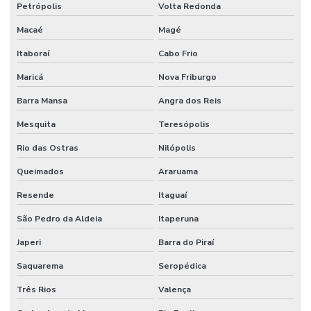
Petrópolis
Volta Redonda
Macaé
Magé
Itaboraí
Cabo Frio
Maricá
Nova Friburgo
Barra Mansa
Angra dos Reis
Mesquita
Teresópolis
Rio das Ostras
Nilópolis
Queimados
Araruama
Resende
Itaguaí
São Pedro da Aldeia
Itaperuna
Japeri
Barra do Piraí
Saquarema
Seropédica
Três Rios
Valença