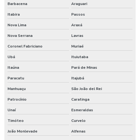
Barbacena
Araguari
Itabira
Passos
Nova Lima
Araxá
Nova Serrana
Lavras
Coronel Fabriciano
Muriaé
Ubá
Ituiutaba
Itaúna
Pará de Minas
Paracatu
Itajubá
Manhuaçu
São João del Rei
Patrocínio
Caratinga
Unaí
Esmeraldas
Timóteo
Curvelo
João Monlevade
Alfenas