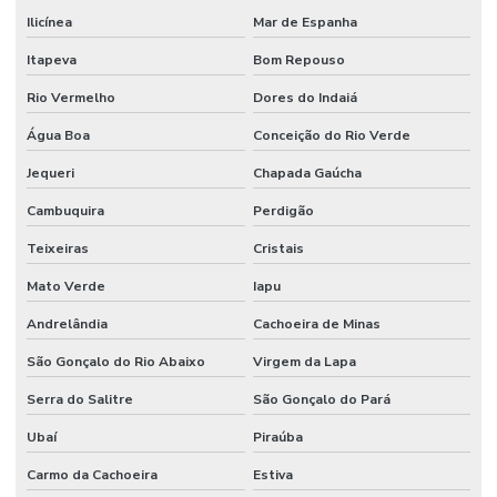
Ilicínea
Mar de Espanha
Itapeva
Bom Repouso
Rio Vermelho
Dores do Indaiá
Água Boa
Conceição do Rio Verde
Jequeri
Chapada Gaúcha
Cambuquira
Perdigão
Teixeiras
Cristais
Mato Verde
Iapu
Andrelândia
Cachoeira de Minas
São Gonçalo do Rio Abaixo
Virgem da Lapa
Serra do Salitre
São Gonçalo do Pará
Ubaí
Piraúba
Carmo da Cachoeira
Estiva