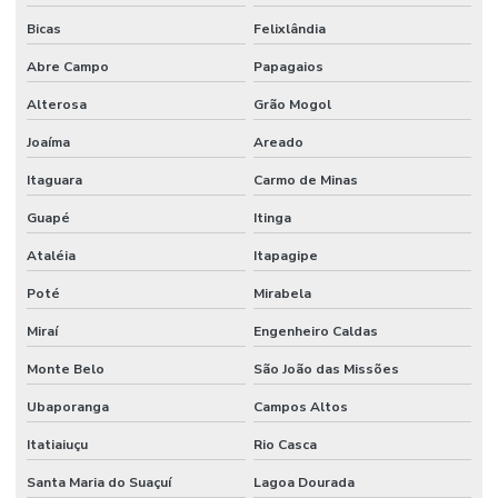
Bicas
Felixlândia
Abre Campo
Papagaios
Alterosa
Grão Mogol
Joaíma
Areado
Itaguara
Carmo de Minas
Guapé
Itinga
Ataléia
Itapagipe
Poté
Mirabela
Miraí
Engenheiro Caldas
Monte Belo
São João das Missões
Ubaporanga
Campos Altos
Itatiaiuçu
Rio Casca
Santa Maria do Suaçuí
Lagoa Dourada