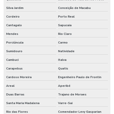
Silva Jardim
Conceição de Macabu
Cordeiro
Porto Real
Cantagalo
Sapucaia
Mendes
Rio Claro
Porciúncula
Carmo
Sumidouro
Natividade
Cambuci
Italva
Carapebus
Quatis
Cardoso Moreira
Engenheiro Paulo de Frontin
Areal
Aperibé
Duas Barras
Trajano de Moraes
Santa Maria Madalena
Varre-Sai
Rio das Flores
Comendador Levy Gasparian