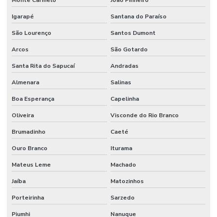
Monte Carmelo
João Pinheiro
Igarapé
Santana do Paraíso
São Lourenço
Santos Dumont
Arcos
São Gotardo
Santa Rita do Sapucaí
Andradas
Almenara
Salinas
Boa Esperança
Capelinha
Oliveira
Visconde do Rio Branco
Brumadinho
Caeté
Ouro Branco
Iturama
Mateus Leme
Machado
Jaíba
Matozinhos
Porteirinha
Sarzedo
Piumhi
Nanuque