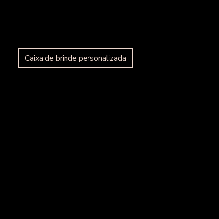
Caixa de brinde corporativo
Caixa para brinde empresarial
Caixa de brinde personalizada
Caixa brinde vinho
Caixa para champagne
personalizada
Caixa corporativa
Caixa para espumante
Caixa para espumante
personalizada
Caixa de madeira para presente