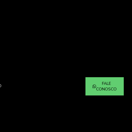
Embalagem ecológica
Embalagem de natal
Embalagem personalizada para
brindes
Embalagem de presente para o
natal
Embalagem tubo
FALE
Embalagem tubo papelão
O
CONOSCO
Embalagens personalizadas
atacado
Embalagens personalizadas caixas