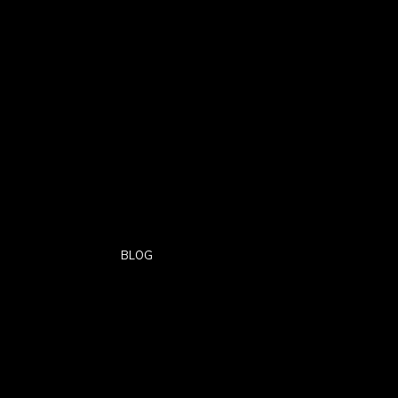
BLOG
Brindes Corporativos de
Natal: Como Escolher
Presentes que Engajam e
Encantam Clientes e
Equipes