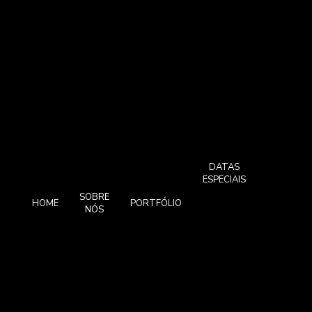
surpre
Caixas t
articul
com fi
Caixas t
articul
com I
Caixas T
DATAS
ESPECIAIS
solt
SOBRE
HOME
PORTFÓLIO
NÓS
Cesta
Coleção
de Natal
Clínic
Corporat
Escritó