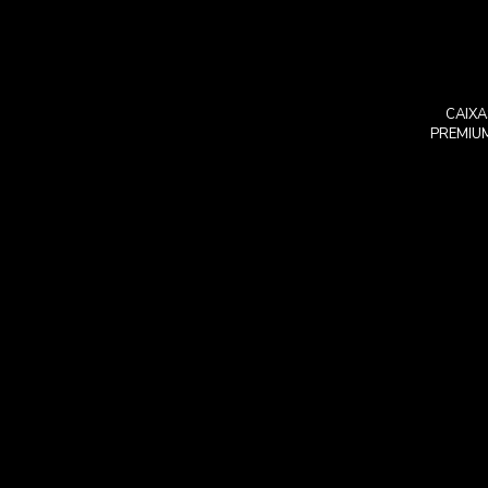
CAIXA
PREMIU
Caix
Calendá
Caixas 
Champa
Caixas 
vinh
Caixa
redond
Caixa