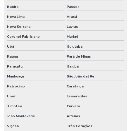
Itabira
Passos
Nova Lima
Araxá
Nova Serrana
Lavras
Coronel Fabriciano
Muriaé
Ubá
Ituiutaba
Itaúna
Pará de Minas
Paracatu
Itajubá
Manhuaçu
São João del Rei
Patrocínio
Caratinga
Unaí
Esmeraldas
Timóteo
Curvelo
João Monlevade
Alfenas
Viçosa
Três Corações