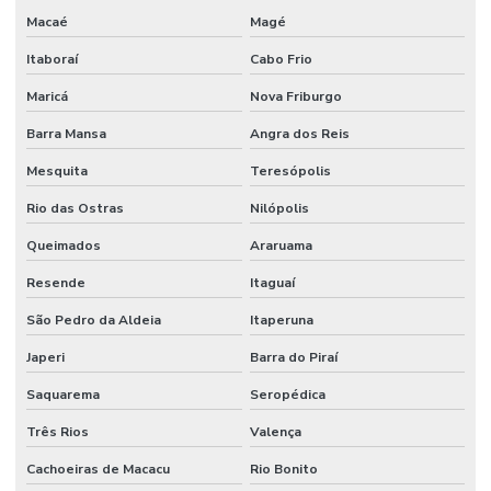
Macaé
Magé
Itaboraí
Cabo Frio
Maricá
Nova Friburgo
Barra Mansa
Angra dos Reis
Mesquita
Teresópolis
Rio das Ostras
Nilópolis
Queimados
Araruama
Resende
Itaguaí
São Pedro da Aldeia
Itaperuna
Japeri
Barra do Piraí
Saquarema
Seropédica
Três Rios
Valença
Cachoeiras de Macacu
Rio Bonito