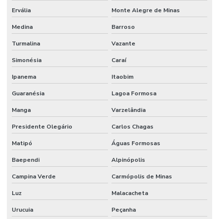
Ervália
Monte Alegre de Minas
Medina
Barroso
Turmalina
Vazante
Simonésia
Caraí
Ipanema
Itaobim
Guaranésia
Lagoa Formosa
Manga
Varzelândia
Presidente Olegário
Carlos Chagas
Matipó
Águas Formosas
Baependi
Alpinópolis
Campina Verde
Carmópolis de Minas
Luz
Malacacheta
Urucuia
Peçanha