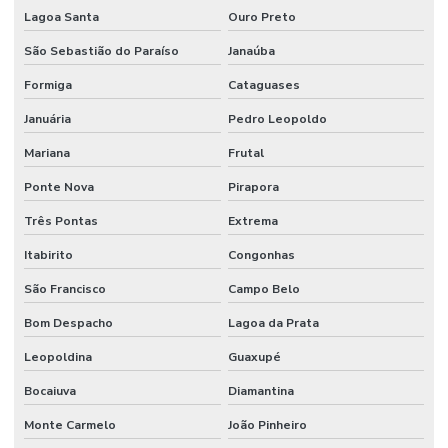
Lagoa Santa
Ouro Preto
São Sebastião do Paraíso
Janaúba
Formiga
Cataguases
Januária
Pedro Leopoldo
Mariana
Frutal
Ponte Nova
Pirapora
Três Pontas
Extrema
Itabirito
Congonhas
São Francisco
Campo Belo
Bom Despacho
Lagoa da Prata
Leopoldina
Guaxupé
Bocaiuva
Diamantina
Monte Carmelo
João Pinheiro