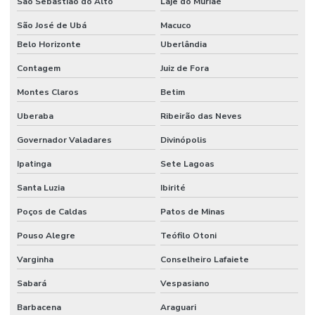
São Sebastião do Alto
Laje do Muriaé
São José de Ubá
Macuco
Belo Horizonte
Uberlândia
Contagem
Juiz de Fora
Montes Claros
Betim
Uberaba
Ribeirão das Neves
Governador Valadares
Divinópolis
Ipatinga
Sete Lagoas
Santa Luzia
Ibirité
Poços de Caldas
Patos de Minas
Pouso Alegre
Teófilo Otoni
Varginha
Conselheiro Lafaiete
Sabará
Vespasiano
Barbacena
Araguari