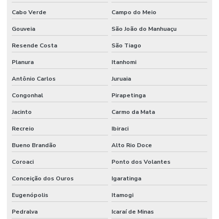
Cabo Verde
Campo do Meio
Gouveia
São João do Manhuaçu
Resende Costa
São Tiago
Planura
Itanhomi
Antônio Carlos
Juruaia
Congonhal
Pirapetinga
Jacinto
Carmo da Mata
Recreio
Ibiraci
Bueno Brandão
Alto Rio Doce
Coroaci
Ponto dos Volantes
Conceição dos Ouros
Igaratinga
Eugenópolis
Itamogi
Pedralva
Icaraí de Minas