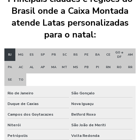
Brasil onde a Caixa Montada
atende Latas personalizadas
para o natal:
GO e
RJ
MG
ES
SP
PR
SC
RS
PE
BA
CE
AM
DF
PA
AC
AL
AP
MA
MT
MS
PB
PI
RN
RO
RR
SE
TO
Rio de Janeiro
São Gonçalo
Duque de Caxias
Nova Iguaçu
Campos dos Goytacazes
Belford Roxo
Niterói
São João de Meriti
Petrópolis
Volta Redonda