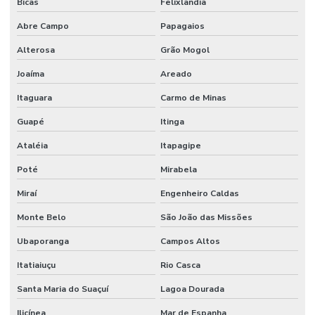
Bicas
Felixlândia
Abre Campo
Papagaios
Alterosa
Grão Mogol
Joaíma
Areado
Itaguara
Carmo de Minas
Guapé
Itinga
Ataléia
Itapagipe
Poté
Mirabela
Miraí
Engenheiro Caldas
Monte Belo
São João das Missões
Ubaporanga
Campos Altos
Itatiaiuçu
Rio Casca
Santa Maria do Suaçuí
Lagoa Dourada
Ilicínea
Mar de Espanha