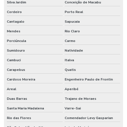
Silva Jardim
Conceição de Macabu
Cordeiro
Porto Real
Cantagalo
Sapucaia
Mendes
Rio Claro
Porciúncula
Carmo
Sumidouro
Natividade
Cambuci
Italva
Carapebus
Quatis
Cardoso Moreira
Engenheiro Paulo de Frontin
Areal
Aperibé
Duas Barras
Trajano de Moraes
Santa Maria Madalena
Varre-Sai
Rio das Flores
Comendador Levy Gasparian