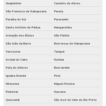
Guapimirim
Casimiro de Abreu
São Francisco de Itabapoana
Paraty
Paraíba do Sul
Paracambi
Santo Antônio de Pádua
Mangaratiba
Armação dos Búzios
São Fidélis
São João da Barra
Bom Jesus do Itabapoana
Vassouras
Tanguá
Arraial do Cabo
Itatiaia
Paty do Alferes
Bom Jardim
Iguaba Grande
Piraí
Miracema
Miguel Pereira
Pinheiral
Itaocara
Quissamã
São José do Vale do Rio Preto