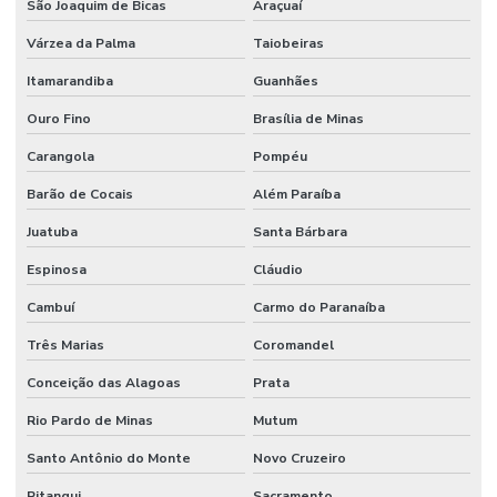
São Joaquim de Bicas
Araçuaí
Várzea da Palma
Taiobeiras
Itamarandiba
Guanhães
Ouro Fino
Brasília de Minas
Carangola
Pompéu
Barão de Cocais
Além Paraíba
Juatuba
Santa Bárbara
Espinosa
Cláudio
Cambuí
Carmo do Paranaíba
Três Marias
Coromandel
Conceição das Alagoas
Prata
Rio Pardo de Minas
Mutum
Santo Antônio do Monte
Novo Cruzeiro
Pitangui
Sacramento