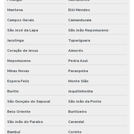
Mantena
Elói Mendes
Campos Gerais
Camanducaia
São José da Lapa
São João Nepomuceno
Jacutinga
Tupaciguara
Coração de Jesus
Aimorés
Nepomuceno
Pedra Azul
Minas Novas
Paraopeba
Espera Feliz
Monte Sião
Buritis
Jequitinhonha
São Gonçalo do Sapucaí
São João da Ponte
Belo Oriente
Buritizeiro
São João do Paraíso
Carandaí
Bambuí
Corinto