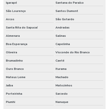
Igarapé
Santana do Paraíso
São Lourenço
Santos Dumont
Arcos
São Gotardo
Santa Rita do Sapucaí
Andradas
Almenara
Salinas
Boa Esperança
Capelinha
Oliveira
Visconde do Rio Branco
Brumadinho
Caeté
Ouro Branco
Iturama
Mateus Leme
Machado
Jaíba
Matozinhos
Porteirinha
Sarzedo
Piumhi
Nanuque