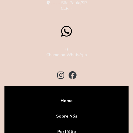
. - . - São Paulo/SP
CEP: -
()
Chame no WhatsApp
Home
Sobre Nós
Portfólio