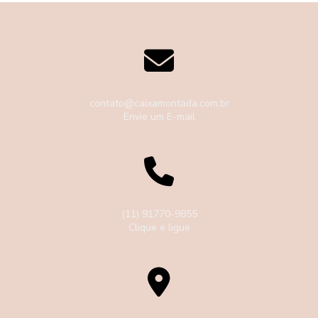
contato@caixamontada.com.br
Envie um E-mail
(11) 91770-9855
Clique e ligue