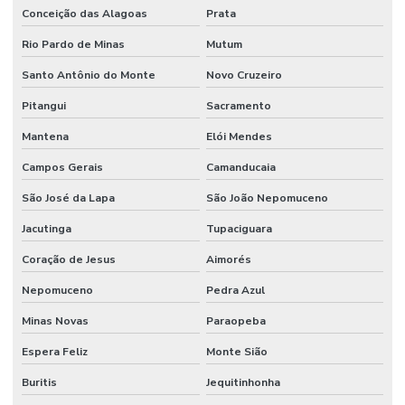
Conceição das Alagoas
Prata
Rio Pardo de Minas
Mutum
Santo Antônio do Monte
Novo Cruzeiro
Pitangui
Sacramento
Mantena
Elói Mendes
Campos Gerais
Camanducaia
São José da Lapa
São João Nepomuceno
Jacutinga
Tupaciguara
Coração de Jesus
Aimorés
Nepomuceno
Pedra Azul
Minas Novas
Paraopeba
Espera Feliz
Monte Sião
Buritis
Jequitinhonha