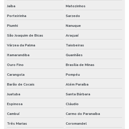
Jaíba
Matozinhos
Porteirinha
Sarzedo
Piumhi
Nanuque
São Joaquim de Bicas
Araçuaí
Várzea da Palma
Taiobeiras
Itamarandiba
Guanhães
Ouro Fino
Brasília de Minas
Carangola
Pompéu
Barão de Cocais
Além Paraíba
Juatuba
Santa Bárbara
Espinosa
Cláudio
Cambuí
Carmo do Paranaíba
Três Marias
Coromandel