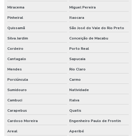
Miracema
Miguel Pereira
Pinheiral
Itaocara
Quissamã
São José do Vale do Rio Preto
Silva Jardim
Conceição de Macabu
Cordeiro
Porto Real
Cantagalo
Sapucaia
Mendes
Rio Claro
Porciúncula
Carmo
Sumidouro
Natividade
Cambuci
Italva
Carapebus
Quatis
Cardoso Moreira
Engenheiro Paulo de Frontin
Areal
Aperibé