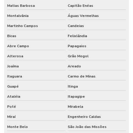
Matias Barbosa
Capitão Enéas
Montalvânia
Águas Vermelhas
Martinho Campos
Candeias
Bicas
Felixlândia
Abre Campo
Papagaios
Alterosa
Grão Mogol
Joaíma
Areado
Itaguara
Carmo de Minas
Guapé
Itinga
Ataléia
Itapagipe
Poté
Mirabela
Miraí
Engenheiro Caldas
Monte Belo
São João das Missões