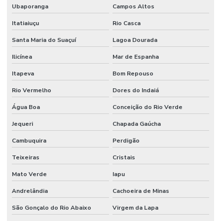
Ubaporanga
Campos Altos
Itatiaiuçu
Rio Casca
Santa Maria do Suaçuí
Lagoa Dourada
Ilicínea
Mar de Espanha
Itapeva
Bom Repouso
Rio Vermelho
Dores do Indaiá
Água Boa
Conceição do Rio Verde
Jequeri
Chapada Gaúcha
Cambuquira
Perdigão
Teixeiras
Cristais
Mato Verde
Iapu
Andrelândia
Cachoeira de Minas
São Gonçalo do Rio Abaixo
Virgem da Lapa