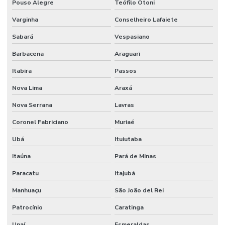
Pouso Alegre
Teófilo Otoni
Varginha
Conselheiro Lafaiete
Sabará
Vespasiano
Barbacena
Araguari
Itabira
Passos
Nova Lima
Araxá
Nova Serrana
Lavras
Coronel Fabriciano
Muriaé
Ubá
Ituiutaba
Itaúna
Pará de Minas
Paracatu
Itajubá
Manhuaçu
São João del Rei
Patrocínio
Caratinga
Unaí
Esmeraldas