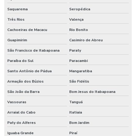
Saquarema
Seropédica
Três Rios
Valença
Cachoeiras de Macacu
Rio Bonito
Guapimirim
Casimiro de Abreu
São Francisco de Itabapoana
Paraty
Paraíba do Sul
Paracambi
Santo Antônio de Pádua
Mangaratiba
Armação dos Búzios
São Fidélis
São João da Barra
Bom Jesus do Itabapoana
Vassouras
Tanguá
Arraial do Cabo
Itatiaia
Paty do Alferes
Bom Jardim
Iguaba Grande
Piraí