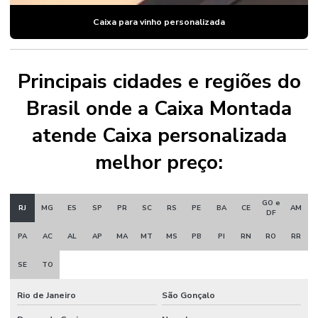
Caixa para vinho personalizada
Principais cidades e regiões do
Brasil onde a Caixa Montada
atende Caixa personalizada
melhor preço:
GO e
RJ
MG
ES
SP
PR
SC
RS
PE
BA
CE
AM
DF
PA
AC
AL
AP
MA
MT
MS
PB
PI
RN
RO
RR
SE
TO
Rio de Janeiro
São Gonçalo