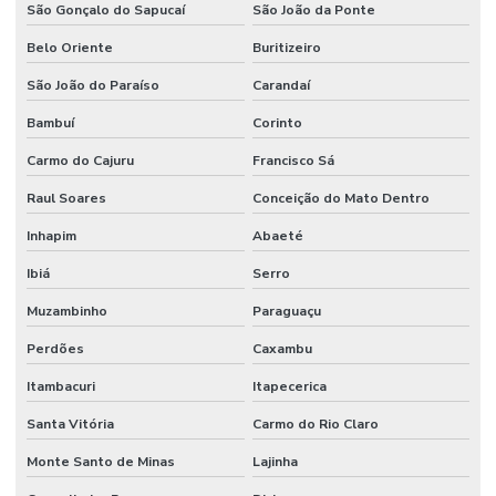
São Gonçalo do Sapucaí
São João da Ponte
Belo Oriente
Buritizeiro
São João do Paraíso
Carandaí
Bambuí
Corinto
Carmo do Cajuru
Francisco Sá
Raul Soares
Conceição do Mato Dentro
Inhapim
Abaeté
Ibiá
Serro
Muzambinho
Paraguaçu
Perdões
Caxambu
Itambacuri
Itapecerica
Santa Vitória
Carmo do Rio Claro
Monte Santo de Minas
Lajinha