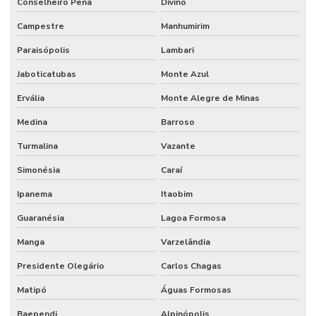
Conselheiro Pena
Divino
Campestre
Manhumirim
Paraisópolis
Lambari
Jaboticatubas
Monte Azul
Ervália
Monte Alegre de Minas
Medina
Barroso
Turmalina
Vazante
Simonésia
Caraí
Ipanema
Itaobim
Guaranésia
Lagoa Formosa
Manga
Varzelândia
Presidente Olegário
Carlos Chagas
Matipó
Águas Formosas
Baependi
Alpinópolis