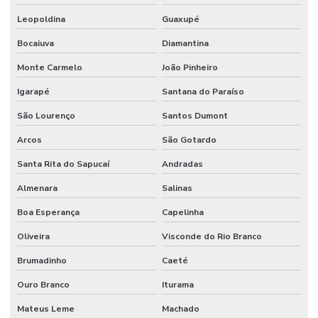
Leopoldina
Guaxupé
Bocaiuva
Diamantina
Monte Carmelo
João Pinheiro
Igarapé
Santana do Paraíso
São Lourenço
Santos Dumont
Arcos
São Gotardo
Santa Rita do Sapucaí
Andradas
Almenara
Salinas
Boa Esperança
Capelinha
Oliveira
Visconde do Rio Branco
Brumadinho
Caeté
Ouro Branco
Iturama
Mateus Leme
Machado