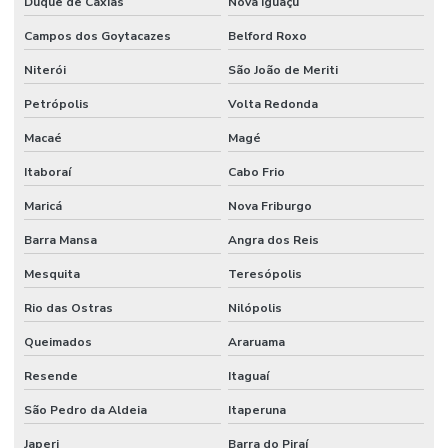
Duque de Caxias
Nova Iguaçu
Campos dos Goytacazes
Belford Roxo
Niterói
São João de Meriti
Petrópolis
Volta Redonda
Macaé
Magé
Itaboraí
Cabo Frio
Maricá
Nova Friburgo
Barra Mansa
Angra dos Reis
Mesquita
Teresópolis
Rio das Ostras
Nilópolis
Queimados
Araruama
Resende
Itaguaí
São Pedro da Aldeia
Itaperuna
Japeri
Barra do Piraí