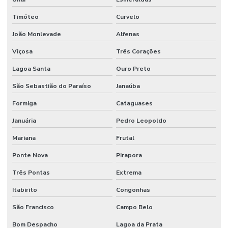
Timóteo
Curvelo
João Monlevade
Alfenas
Viçosa
Três Corações
Lagoa Santa
Ouro Preto
São Sebastião do Paraíso
Janaúba
Formiga
Cataguases
Januária
Pedro Leopoldo
Mariana
Frutal
Ponte Nova
Pirapora
Três Pontas
Extrema
Itabirito
Congonhas
São Francisco
Campo Belo
Bom Despacho
Lagoa da Prata