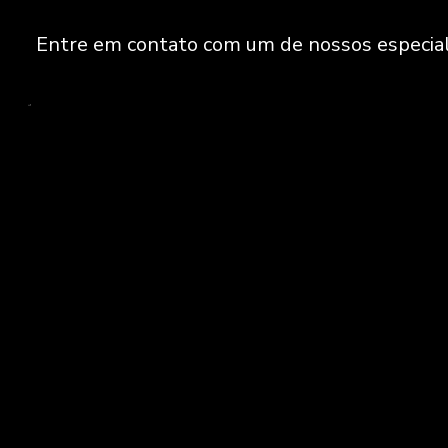
Entre em contato com um de nossos especial