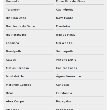
Itamonte
Entre Rios de Minas
Tarumirim
Capinópolis
Rio Piracicaba
Nova Ponte
Bom Jesus do Galho
Fronteira
Rio Paranaíba
Itaú de Minas
Ladainha
Maria da Fé
Brazópolis
Sabinópolis
Caldas
Astolfo Dutra
Matias Barbosa
Capitão Enéas
Montalvânia
Águas Vermelhas
Martinho Campos
Candeias
Bicas
Felixlândia
Abre Campo
Papagaios
Alterosa
Grão Mogol