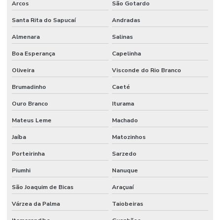
Arcos
São Gotardo
Santa Rita do Sapucaí
Andradas
Almenara
Salinas
Boa Esperança
Capelinha
Oliveira
Visconde do Rio Branco
Brumadinho
Caeté
Ouro Branco
Iturama
Mateus Leme
Machado
Jaíba
Matozinhos
Porteirinha
Sarzedo
Piumhi
Nanuque
São Joaquim de Bicas
Araçuaí
Várzea da Palma
Taiobeiras