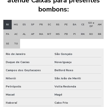
atende Caixas para presentes
bombons:
GO e
RJ
MG
ES
SP
PR
SC
RS
PE
BA
CE
AM
DF
PA
AC
AL
AP
MA
MT
MS
PB
PI
RN
RO
RR
SE
TO
Rio de Janeiro
São Gonçalo
Duque de Caxias
Nova Iguaçu
Campos dos Goytacazes
Belford Roxo
Niterói
São João de Meriti
Petrópolis
Volta Redonda
Macaé
Magé
Itaboraí
Cabo Frio