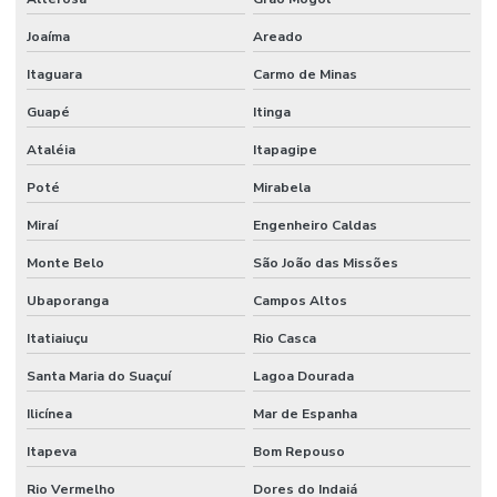
Joaíma
Areado
Itaguara
Carmo de Minas
Guapé
Itinga
Ataléia
Itapagipe
Poté
Mirabela
Miraí
Engenheiro Caldas
Monte Belo
São João das Missões
Ubaporanga
Campos Altos
Itatiaiuçu
Rio Casca
Santa Maria do Suaçuí
Lagoa Dourada
Ilicínea
Mar de Espanha
Itapeva
Bom Repouso
Rio Vermelho
Dores do Indaiá