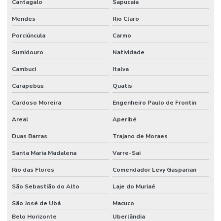
Cantagalo
Sapucaia
Mendes
Rio Claro
Porciúncula
Carmo
Sumidouro
Natividade
Cambuci
Italva
Carapebus
Quatis
Cardoso Moreira
Engenheiro Paulo de Frontin
Areal
Aperibé
Duas Barras
Trajano de Moraes
Santa Maria Madalena
Varre-Sai
Rio das Flores
Comendador Levy Gasparian
São Sebastião do Alto
Laje do Muriaé
São José de Ubá
Macuco
Belo Horizonte
Uberlândia