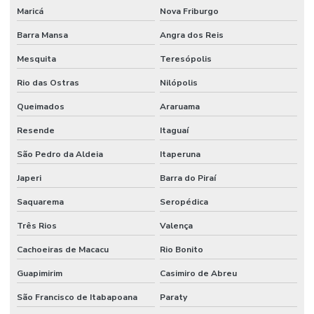
Maricá
Nova Friburgo
Barra Mansa
Angra dos Reis
Mesquita
Teresópolis
Rio das Ostras
Nilópolis
Queimados
Araruama
Resende
Itaguaí
São Pedro da Aldeia
Itaperuna
Japeri
Barra do Piraí
Saquarema
Seropédica
Três Rios
Valença
Cachoeiras de Macacu
Rio Bonito
Guapimirim
Casimiro de Abreu
São Francisco de Itabapoana
Paraty