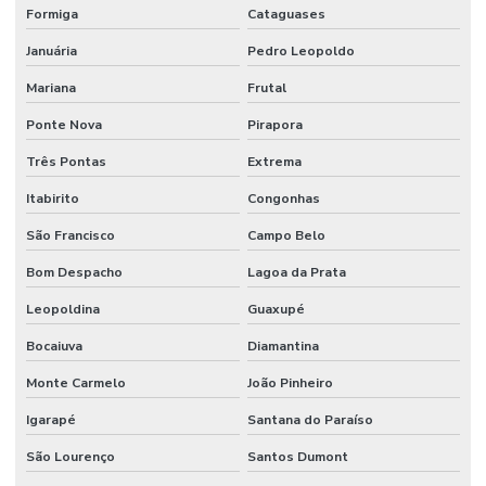
Formiga
Cataguases
Januária
Pedro Leopoldo
Mariana
Frutal
Ponte Nova
Pirapora
Três Pontas
Extrema
Itabirito
Congonhas
São Francisco
Campo Belo
Bom Despacho
Lagoa da Prata
Leopoldina
Guaxupé
Bocaiuva
Diamantina
Monte Carmelo
João Pinheiro
Igarapé
Santana do Paraíso
São Lourenço
Santos Dumont