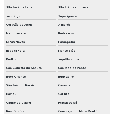
São José da Lapa
São João Nepomuceno
Jacutinga
Tupaciguara
Coração de Jesus
Aimorés
Nepomuceno
Pedra Azul
Minas Novas
Paraopeba
Espera Feliz
Monte Sião
Buritis
Jequitinhonha
São Gonçalo do Sapucaí
São João da Ponte
Belo Oriente
Buritizeiro
São João do Paraíso
Carandaí
Bambuí
Corinto
Carmo do Cajuru
Francisco Sá
Raul Soares
Conceição do Mato Dentro