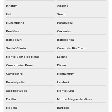
Inhapim
Abaeté
Ibiá
Serro
Muzambinho
Paraguaçu
Perdões
Caxambu
Itambacuri
Itapecerica
Santa Vitória
Carmo do Rio Claro
Monte Santo de Minas
Lajinha
Conselheiro Pena
Divino
Campestre
Manhumirim
Paraisópolis
Lambari
Jaboticatubas
Monte Azul
Ervália
Monte Alegre de Minas
Medina
Barroso