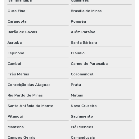
Itamarandiba
Guanhães
Ouro Fino
Brasília de Minas
Carangola
Pompéu
Barão de Cocais
Além Paraíba
Juatuba
Santa Bárbara
Espinosa
Cláudio
Cambuí
Carmo do Paranaíba
Três Marias
Coromandel
Conceição das Alagoas
Prata
Rio Pardo de Minas
Mutum
Santo Antônio do Monte
Novo Cruzeiro
Pitangui
Sacramento
Mantena
Elói Mendes
Campos Gerais
Camanducaia