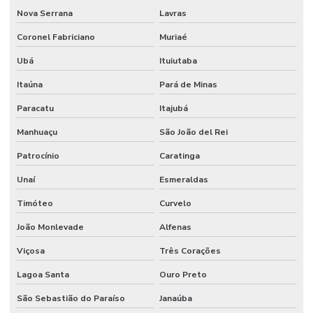
Nova Serrana
Lavras
Coronel Fabriciano
Muriaé
Ubá
Ituiutaba
Itaúna
Pará de Minas
Paracatu
Itajubá
Manhuaçu
São João del Rei
Patrocínio
Caratinga
Unaí
Esmeraldas
Timóteo
Curvelo
João Monlevade
Alfenas
Viçosa
Três Corações
Lagoa Santa
Ouro Preto
São Sebastião do Paraíso
Janaúba