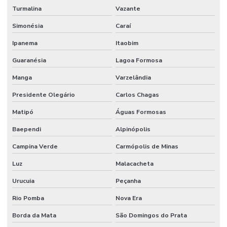
Turmalina
Vazante
Simonésia
Caraí
Ipanema
Itaobim
Guaranésia
Lagoa Formosa
Manga
Varzelândia
Presidente Olegário
Carlos Chagas
Matipó
Águas Formosas
Baependi
Alpinópolis
Campina Verde
Carmópolis de Minas
Luz
Malacacheta
Urucuia
Peçanha
Rio Pomba
Nova Era
Borda da Mata
São Domingos do Prata